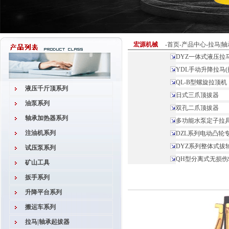
宏源机械
-
首页
-
产品中心
-
拉马|
DYZ一体式液压拉马
YDL手动升降拉马(
QL-B型螺旋拉顶机
液压千斤顶系列
日式三爪顶拔器
油泵系列
双孔二爪顶拔器
轴承加热器系列
多功能水泵定子拉
注油机系列
DZL系列电动凸轮
DYZ系列整体式拔
试压泵系列
QH型分离式无损
矿山工具
扳手系列
升降平台系列
搬运车系列
拉马|轴承起拔器